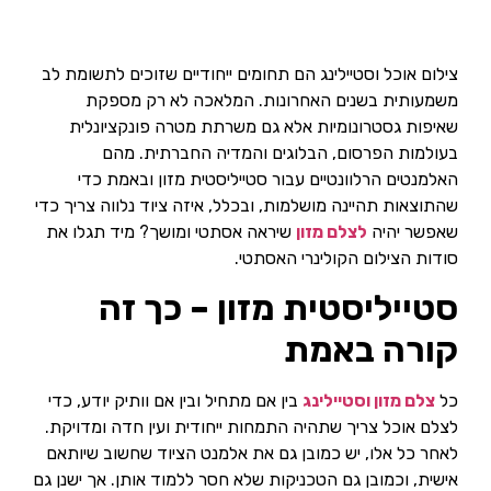
צילום אוכל וסטיילינג הם תחומים ייחודיים שזוכים לתשומת לב
משמעותית בשנים האחרונות. המלאכה לא רק מספקת
שאיפות גסטרונומיות אלא גם משרתת מטרה פונקציונלית
בעולמות הפרסום, הבלוגים והמדיה החברתית. מהם
האלמנטים הרלוונטיים עבור סטייליסטית מזון ובאמת כדי
שהתוצאות תהיינה מושלמות, ובכלל, איזה ציוד נלווה צריך כדי
שאפשר יהיה
לצלם מזון
שיראה אסתטי ומושך? מיד תגלו את
סודות הצילום הקולינרי האסתטי.
סטייליסטית מזון – כך זה
קורה באמת
כל
צלם מזון וסטיילינג
בין אם מתחיל ובין אם וותיק יודע, כדי
לצלם אוכל צריך שתהיה התמחות ייחודית ועין חדה ומדויקת.
לאחר כל אלו, יש כמובן גם את אלמנט הציוד שחשוב שיותאם
אישית, וכמובן גם הטכניקות שלא חסר ללמוד אותן. אך ישנן גם