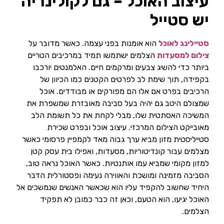
עיצוב האוכל – גם לקולינריה
יש סטייל
סטיילינג לאוכל
הוא אומנות בפני עצמה. כאשר מדובר על
צילום למסעדות
הצלמים ישתמשו תמיד במרכיבים הטריים
ביותר כדי להשיג צבעים ומרקמים חיים. האלמנטים יורכבו
בקפידה, תוך שימת לב לפרטים הקטנים כמו הכיוון של
הרכיבים בפרט אם אלו הם מפורקים או מבודדים. אוכל
שמצולם היטב גם יהיה בעל סביבה מאובזרת שמשפרת את
המשיכה האסתטית שלו, מבלי לקחת את כל תשומת הלב
מאובייקט הצילום המרכזי. עיצוב אוכל ובפרט שכירת
סטייליסטית מזון מביא ערך גבוה מאד לקמפיין פרסומי כאשר
מצלמים עבור קונדיטוריות, מסעדות, ואפילו בית עסק קטן
למזון מקומי שמביא עמו אותנטיות. כאשר האוכל נראה טוב,
הסביבה מזמינה ומושכת והאווירה נעימה ופסטורלית הדבר
היחיד שחשוב להקפיד עליו הוא שכאשר האנשים שנמשכים אל
האוכל יגיעו, הוא הטעם, וכאן זה כבר כמובן לא תפקיד
הצלמים.